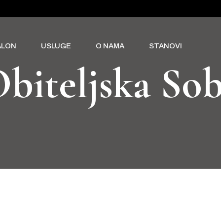
ALON
USLUGE
O NAMA
STANOVI
biteljska So