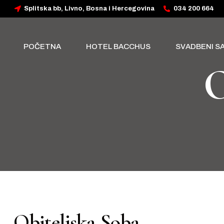
Splitska bb, Livno, Bosna i Hercegovina
034 200 664
POČETNA
HOTEL BACCHUS
SVADBENI S
O
Obiteljska Soba