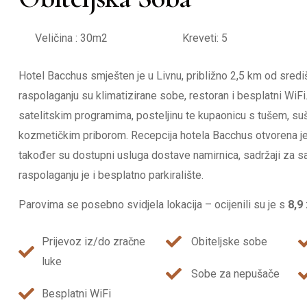
Veličina : 30m2
Kreveti: 5
Hotel Bacchus smješten je u Livnu, približno 2,5 km od središ
raspolaganju su klimatizirane sobe, restoran i besplatni WiFi
satelitskim programima, posteljinu te kupaonicu s tušem, su
kozmetičkim priborom. Recepcija hotela Bacchus otvorena je
također su dostupni usluga dostave namirnica, sadržaji za sa
raspolaganju je i besplatno parkiralište.
Parovima se posebno svidjela lokacija – ocijenili su je s
8,9
Prijevoz iz/do zračne
Obiteljske sobe
luke
Sobe za nepušače
Besplatni WiFi