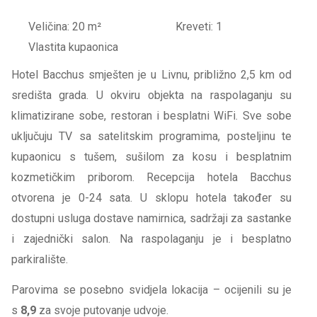
Veličina: 20 m²
Kreveti: 1
Vlastita kupaonica
Hotel Bacchus smješten je u Livnu, približno 2,5 km od
središta grada. U okviru objekta na raspolaganju su
klimatizirane sobe, restoran i besplatni WiFi. Sve sobe
uključuju TV sa satelitskim programima, posteljinu te
kupaonicu s tušem, sušilom za kosu i besplatnim
kozmetičkim priborom. Recepcija hotela Bacchus
otvorena je 0-24 sata. U sklopu hotela također su
dostupni usluga dostave namirnica, sadržaji za sastanke
i zajednički salon. Na raspolaganju je i besplatno
parkiralište.
Parovima se posebno svidjela lokacija – ocijenili su je
s
8,9
za svoje putovanje udvoje.