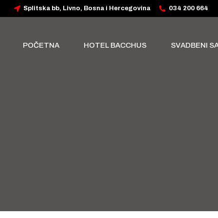
Splitska bb, Livno, Bosna i Hercegovina
034 200 664
POČETNA
HOTEL BACCHUS
SVADBENI S