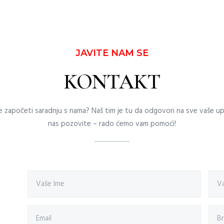
JAVITE NAM SE
KONTAKT
ite započeti saradnju s nama? Naš tim je tu da odgovori na sve vaše upi
nas pozovite – rado ćemo vam pomoći!