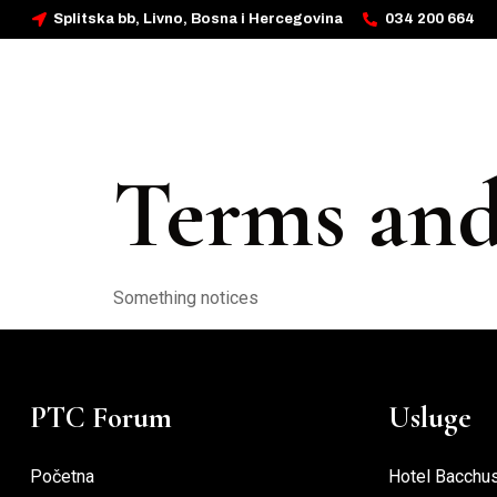
Splitska bb, Livno, Bosna i Hercegovina
034 200 664
POČETNA
HOTEL BACCHUS
SVADBENI S
Terms and
Something notices
PTC Forum
Usluge
Početna
Hotel Bacchu