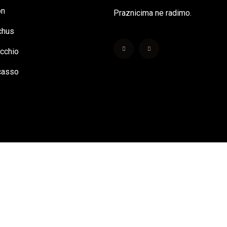
on
Praznicima ne radimo.
chus
occhio
icasso