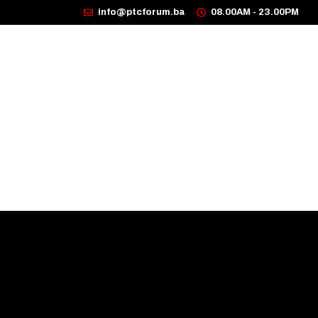
info@ptcforum.ba
08.00AM - 23.00PM